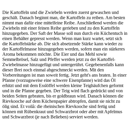
Die Kartoffeln und die Zwiebeln werden zuerst gewaschen und
geschält. Danach beginnt man, die Kartoffeln zu reiben. Am besten
nimmt man dafür eine mittelfeine Reibe. Anschließend werden die
Zwiebeln mit einer feinen Reibe gerieben und zu den Kartoffeln
hinzugegeben. Der Saft der Masse soll nun durch ein Küchentuch in
einen Behälter gepresst werden. Wenn man kurz wartet, setzt sich
die Kartoffelstärke ab. Die sich absetzende Stärke kann wieder zu
der Kartoffelmasse hinzugegeben werden, sofern man ein stärkeres
Aroma bekommen möchte. Die Eier und das Mehl sowie
Semmelbrösel, Salz und Pfeffer werden jetzt zu der Kartoffel-
Zwiebelmasse hinzugefügt und untergerührt. Gegebenenfalls kann
dieser Brei noch einmal abgeschmeckt werden. Mit den
Vorbereitungen ist man soweit fertig. Jetzt geht's ans braten. In einer
Pfanne (vorzugsweise eine schwere Eisenpfanne) wird das Öl
erhitzt und mit dem Esslöffel werden kleine Teighäufchen geformt
und in die Pfanne gegeben. Der Teig wird flach gedrückt und von
beiden Seiten gebraten, bis er goldbraun wird. Danach können die
Rievkooche auf dem Küchenpapier abtropfen, damit sie nicht zu
ölig sind. Et voilà: die rheinischen Rievkooche sind fertig und
können mit Rübenkraut und Schwarzbrot oder aber mit Apfelmus
und Schwarzbrot (je nach Belieben) serviert werden.